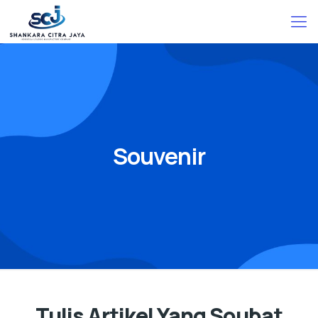
Souvenir
Tulis Artikel Yang Soubat