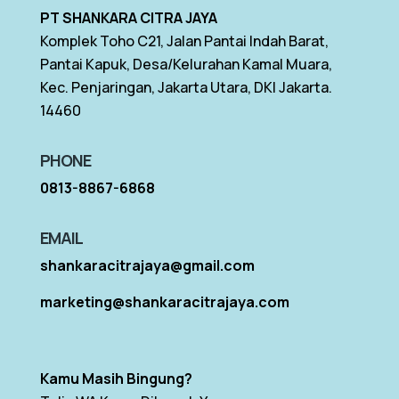
PT SHANKARA CITRA JAYA
Komplek Toho C21, Jalan Pantai Indah Barat,
Pantai Kapuk, Desa/Kelurahan Kamal Muara,
Kec. Penjaringan, Jakarta Utara, DKI Jakarta.
14460
PHONE
0813-8867-6868
EMAIL
shankaracitrajaya@gmail.com
marketing@shankaracitrajaya.com
Kamu Masih Bingung?