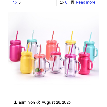
8
0
Read more
admin
on
August 28, 2023