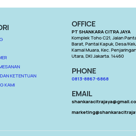
OFFICE
ORI
PT SHANKARA CITRA JAYA
Komplek Toho C21, Jalan Panta
G
Barat, Pantai Kapuk, Desa/Ke
Kamal Muara, Kec. Penjaringan
Utara, DKI Jakarta. 14460
MER
EMESANAN
PHONE
 DAN KETENTUAN
0813-8867-6868
G KAMI
EMAIL
shankaracitrajaya@gmail.c
marketing@shankaracitraj