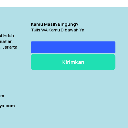
Kamu Masih Bingung?
Tulis WA Kamu Dibawah Ya
i Indah
lurahan
, Jakarta
om
aya.com