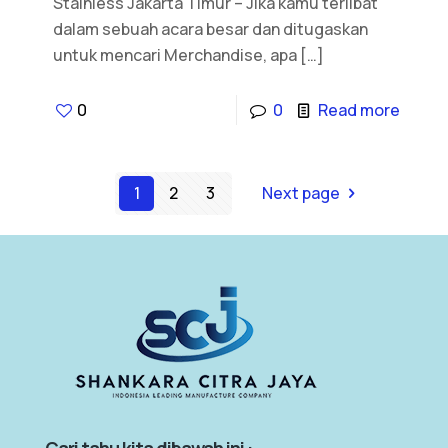
Stainless Jakarta Timur – Jika kamu terlibat
dalam sebuah acara besar dan ditugaskan
untuk mencari Merchandise, apa
[…]
0
0
Read more
1
2
3
Next page
Cari tahu kita dibawah ini :