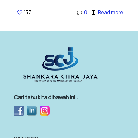
157
0
Read more
Cari tahu kita dibawah ini :