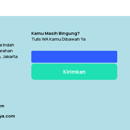
Kamu Masih Bingung?
Tulis WA Kamu Dibawah Ya
i Indah
lurahan
, Jakarta
om
aya.com