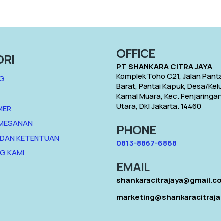
OFFICE
ORI
PT SHANKARA CITRA JAYA
Komplek Toho C21, Jalan Panta
G
Barat, Pantai Kapuk, Desa/Ke
Kamal Muara, Kec. Penjaringan
Utara, DKI Jakarta. 14460
MER
EMESANAN
PHONE
 DAN KETENTUAN
0813-8867-6868
G KAMI
EMAIL
shankaracitrajaya@gmail.c
marketing@shankaracitraj