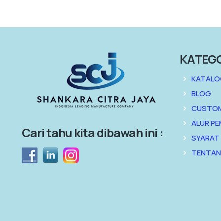
KATEG
KATALO
BLOG
CUSTO
ALUR P
Cari tahu kita dibawah ini :
SYARAT
TENTAN