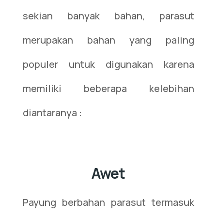
sekian banyak bahan, parasut
merupakan bahan yang paling
populer untuk digunakan karena
memiliki beberapa kelebihan
diantaranya :
Awet
Payung berbahan parasut termasuk