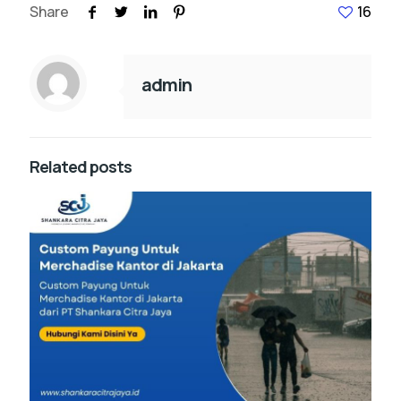
Share
16
admin
Related posts