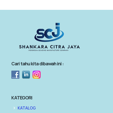
Cari tahu kita dibawah ini :
KATEGORI
KATALOG