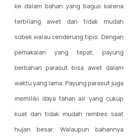
ke dalam bahan yang bagus karena
terbilang awet dan tidak mudah
sobek walau cenderung tipis. Dengan
pemakaian yang tepat, payung
berbahan parasut bisa awet dalam
waktu yang lama. Payung parasut juga
memiliki daya tahan air yang cukup
kuat dan tidak mudah rembes saat
hujan besar. Walaupun bahannya