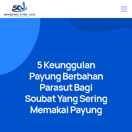
5 Keunggulan
Payung Berbahan
Parasut Bagi
Soubat Yang Sering
Memakai Payung