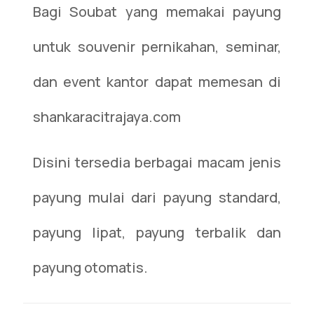
Bagi Soubat yang memakai payung
untuk souvenir pernikahan, seminar,
dan event kantor dapat memesan di
shankaracitrajaya.com
Disini tersedia berbagai macam jenis
payung mulai dari payung standard,
payung lipat, payung terbalik dan
payung otomatis.