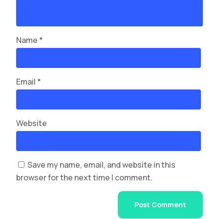
Name
*
Email
*
Website
Save my name, email, and website in this
browser for the next time I comment.